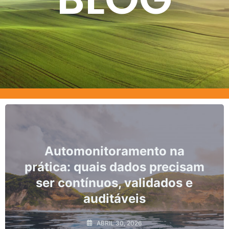
Automonitoramento na
Mar
ática: quais dados precisam
ser contínuos, validados e
mo
auditáveis
ABRIL 30, 2026