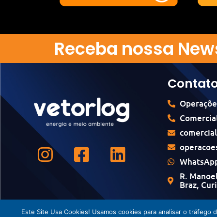
Receba nossa News
Contat
Operaçõe
Comercial
comercia
operacoe
WhatsApp
R. Manoel
Braz, Cur
Este Site Usa Cookies! Usamos cookies para analisar o tráfego 