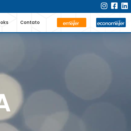
ooks
Contato
A