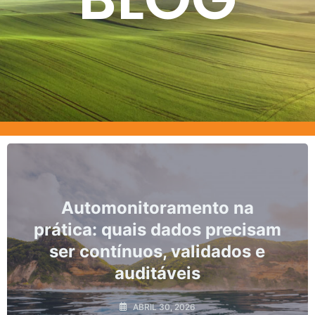
nto na
Marcos, prazos e os r
s precisam
não conformidad
idados e
monitoramento hidr
ABRIL 10, 2026