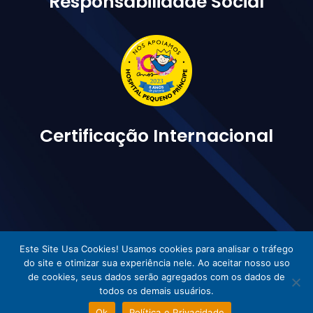
Responsabilidade Social
Certificação Internacional
Este Site Usa Cookies! Usamos cookies para analisar o tráfego
do site e otimizar sua experiência nele. Ao aceitar nosso uso
Vetorlog © Todos os direitos reservados - Desenvolvido por Incom
de cookies, seus dados serão agregados com os dados de
todos os demais usuários.
Ok
Política e Privacidade