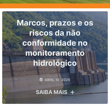
Nível do corpo hídrico:
o dado primário de toda
análise hidrológica
MARÇO 2, 2026
SAIBA MAIS