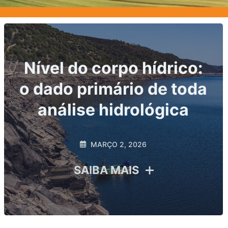
Principais indicadores
hidrológicos exigidos
por ANA e ANEEL: o
que sua usina precisa
monitorar para evitar
riscos regulatórios
FEVEREIRO 20, 2026
SAIBA MAIS