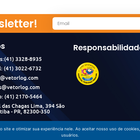
letter!
os
Responsabilidad
s:(41) 3328-8935
: (41) 3022-6732
l@vetorlog.com
s@vetorlog.com
: (41) 2170-5464
 das Chagas Lima, 394 São
itiba - PR, 82300-350
Vetorlog © Todos os direitos reservados - Desenvolvido por Incom
do site e otimizar sua experiência nele. Ao aceitar nosso uso de cook
usuários.