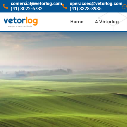
comercial@vetorlog.com
operacoes@vetorlog.com
(41) 3022-6732
(41) 3328-8935
Home
A Vetorlog