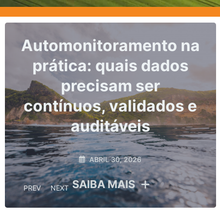
Marcos, prazos e os
riscos da não
conformidade no
monitoramento
hidrológico
ABRIL 10, 2026
SAIBA MAIS
PREV
NEXT