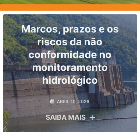
Nível do corpo hídrico:
o dado primário de toda
análise hidrológica
MARÇO 2, 2026
SAIBA MAIS