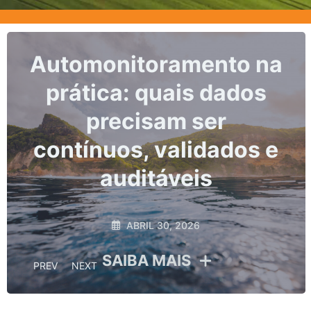
Marcos, prazos e os
riscos da não
conformidade no
monitoramento
hidrológico
ABRIL 10, 2026
SAIBA MAIS
PREV
NEXT