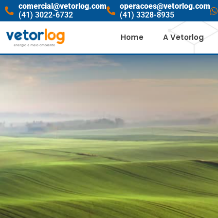
comercial@vetorlog.com
operacoes@vetorlog.com
(41) 3022-6732
(41) 3328-8935
Home
A Vetorlog