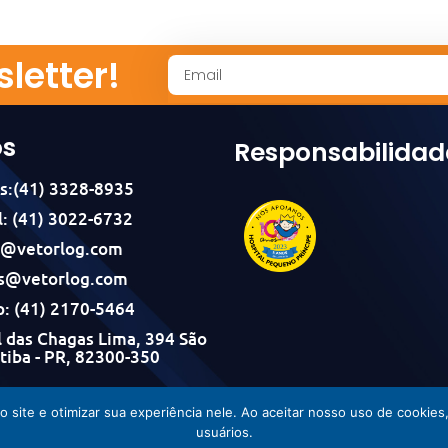
letter!
os
Responsabilidad
s:(41) 3328-8935
: (41) 3022-6732
l@vetorlog.com
s@vetorlog.com
: (41) 2170-5464
 das Chagas Lima, 394 São
itiba - PR, 82300-350
Vetorlog © Todos os direitos reservados - Desenvolvido por Incom
do site e otimizar sua experiência nele. Ao aceitar nosso uso de cook
usuários.