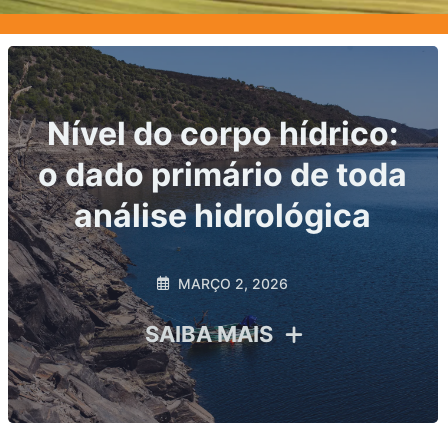
Principais indicadores
hidrológicos exigidos
por ANA e ANEEL: o
que sua usina precisa
monitorar para evitar
riscos regulatórios
FEVEREIRO 20, 2026
SAIBA MAIS