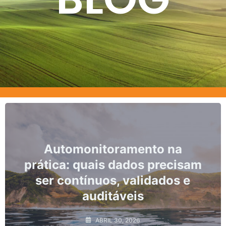
nto na
Marcos, prazos e os r
s precisam
não conformidad
idados e
monitoramento hidr
ABRIL 10, 2026