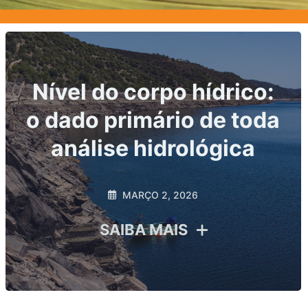
Principais indicadores
hidrológicos exigidos
por ANA e ANEEL: o
que sua usina precisa
monitorar para evitar
riscos regulatórios
FEVEREIRO 20, 2026
SAIBA MAIS