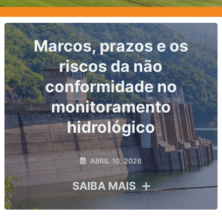
Nível do corpo hídrico:
o dado primário de toda
análise hidrológica
MARÇO 2, 2026
SAIBA MAIS