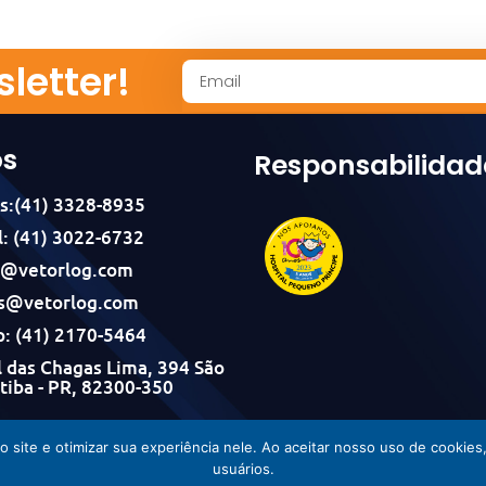
letter!
os
Responsabilidad
s:(41) 3328-8935
: (41) 3022-6732
l@vetorlog.com
s@vetorlog.com
: (41) 2170-5464
 das Chagas Lima, 394 São
itiba - PR, 82300-350
Vetorlog © Todos os direitos reservados - Desenvolvido por Incom
do site e otimizar sua experiência nele. Ao aceitar nosso uso de cook
usuários.