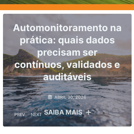
Marcos, prazos e os
riscos da não
conformidade no
monitoramento
hidrológico
ABRIL 10, 2026
SAIBA MAIS
PREV
NEXT