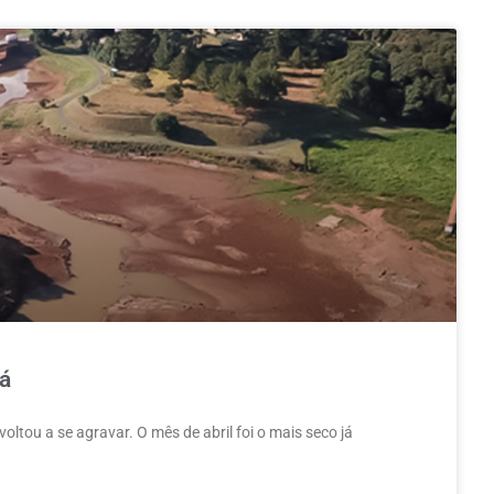
ná
voltou a se agravar. O mês de abril foi o mais seco já