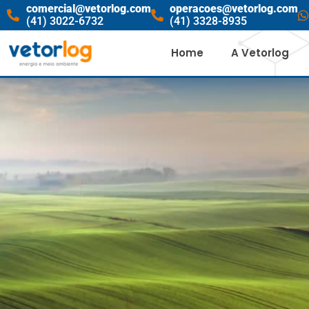
comercial@vetorlog.com
operacoes@vetorlog.com
(41) 3022-6732
(41) 3328-8935
Home
A Vetorlog