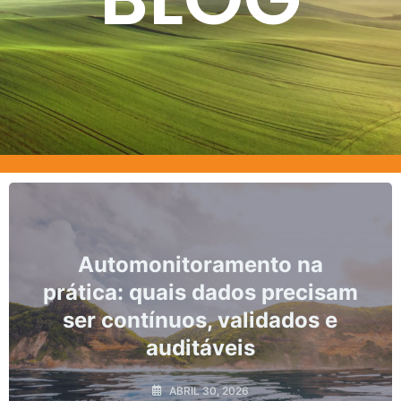
itoramento na
Marcos, praz
ais dados precisam
não con
nuos, validados e
monitorame
uditáveis
AB
ABRIL 30, 2026