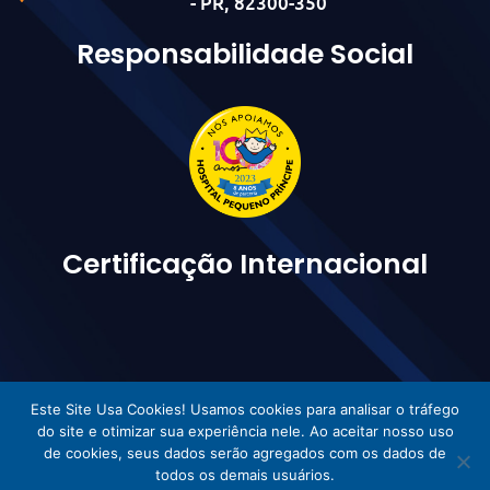
- PR, 82300-350
Responsabilidade Social
Certificação Internacional
Este Site Usa Cookies! Usamos cookies para analisar o tráfego
do site e otimizar sua experiência nele. Ao aceitar nosso uso
de cookies, seus dados serão agregados com os dados de
todos os demais usuários.
Vetorlog © Todos os direitos reservados - Desenvolvido por Incom