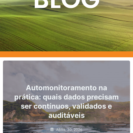
monitoramento na
Marcos, p
 quais dados precisam
não c
ntínuos, validados e
monitora
auditáveis
ABRIL 30, 2026