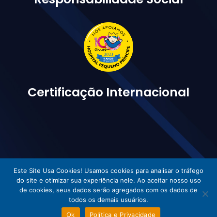
Certificação Internacional
Este Site Usa Cookies! Usamos cookies para analisar o tráfego
do site e otimizar sua experiência nele. Ao aceitar nosso uso
Vetorlog © Todos os direitos reservados - Desenvolvido por Incom
de cookies, seus dados serão agregados com os dados de
todos os demais usuários.
Ok
Política e Privacidade