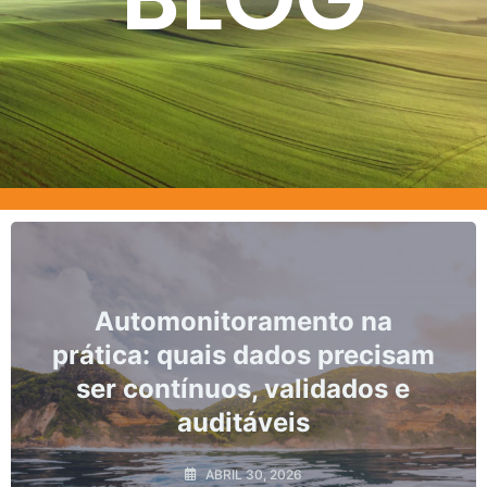
o na
Marcos, prazos e os ris
recisam
não conformidade n
ados e
monitoramento hidroló
ABRIL 10, 2026