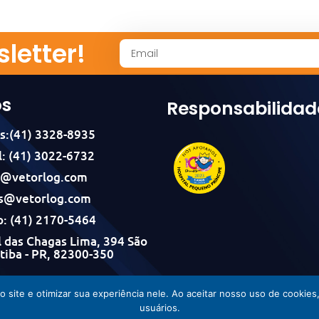
letter!
os
Responsabilidad
s:(41) 3328-8935
: (41) 3022-6732
l@vetorlog.com
s@vetorlog.com
: (41) 2170-5464
 das Chagas Lima, 394 São
itiba - PR, 82300-350
Vetorlog © Todos os direitos reservados - Desenvolvido por Incom
do site e otimizar sua experiência nele. Ao aceitar nosso uso de cook
usuários.