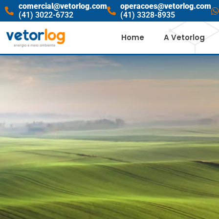
comercial@vetorlog.com
operacoes@vetorlog.com
(41) 3022-6732
(41) 3328-8935
Home
A Vetorlog