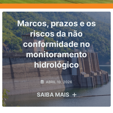
Nível do corpo hídrico:
o dado primário de toda
análise hidrológica
MARÇO 2, 2026
SAIBA MAIS