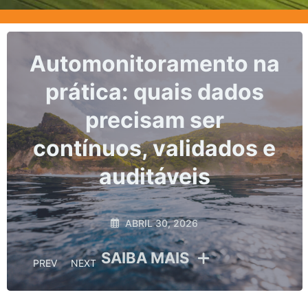
Marcos, prazos e os
riscos da não
conformidade no
monitoramento
hidrológico
ABRIL 10, 2026
SAIBA MAIS
PREV
NEXT