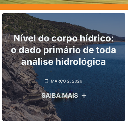
Principais indicadores
hidrológicos exigidos
por ANA e ANEEL: o
que sua usina precisa
monitorar para evitar
riscos regulatórios
FEVEREIRO 20, 2026
SAIBA MAIS