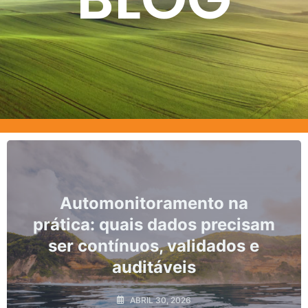
to na
Marcos, prazos e os ri
 precisam
não conformidade
dados e
monitoramento hidro
ABRIL 10, 2026