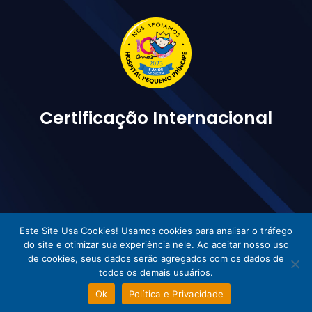
Certificação Internacional
Este Site Usa Cookies! Usamos cookies para analisar o tráfego
do site e otimizar sua experiência nele. Ao aceitar nosso uso
Vetorlog © Todos os direitos reservados - Desenvolvido por Incom
de cookies, seus dados serão agregados com os dados de
todos os demais usuários.
Ok
Política e Privacidade