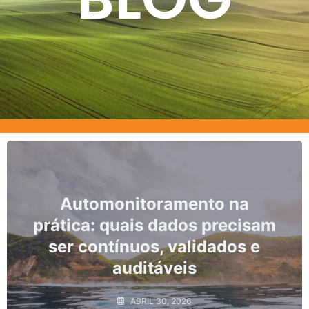
utomonitoramento na
Marcos
ca: quais dados precisam
nã
 contínuos, validados e
monit
auditáveis
ABRIL 30, 2026