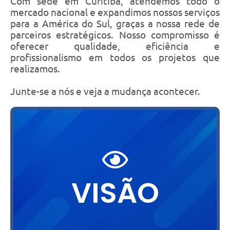
Com sede em Curitiba, atendemos todo o
mercado nacional e expandimos nossos serviços
para a América do Sul, graças a nossa rede de
parceiros estratégicos. Nosso compromisso é
oferecer qualidade, eficiência e
profissionalismo em todos os projetos que
realizamos.
Junte-se a nós e veja a mudança acontecer.
Ser reconhecida como
empresa que contribui
para a evolução
VISÃO
tecnológica e para o
aprimoramento da gestão
dos clientes.