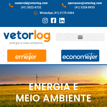
comercial@vetorlog.com
operacoes@vetorlog.com
(41) 3022-6732
(41) 3328-8935
WhatsApp (41) 2170-5464
ENERGIA E
MEIO AMBIENTE