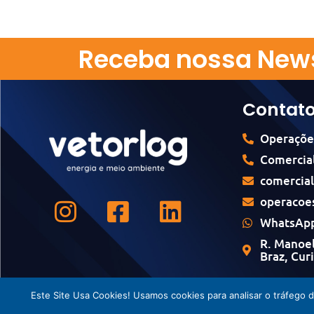
Receba nossa News
Contat
Operaçõe
Comercial
comercia
operacoe
WhatsApp
R. Manoel
Braz, Cur
Este Site Usa Cookies! Usamos cookies para analisar o tráfego 