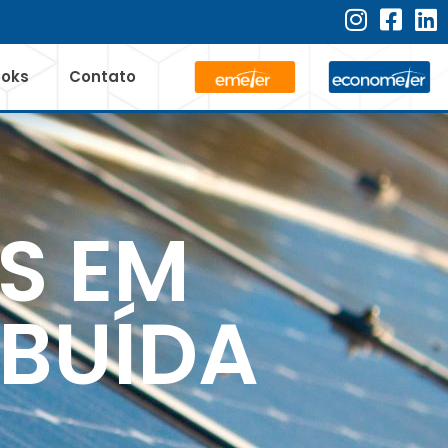
ooks
Contato
S EM
IBUÍDA