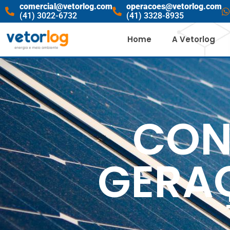
comercial@vetorlog.com
operacoes@vetorlog.com
(41) 3022-6732
(41) 3328-8935
Home
A Vetorlog
CON
GERAÇ