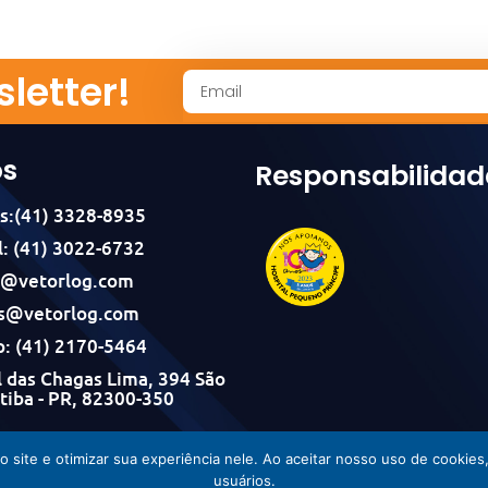
letter!
os
Responsabilidad
s:(41) 3328-8935
: (41) 3022-6732
l@vetorlog.com
s@vetorlog.com
: (41) 2170-5464
 das Chagas Lima, 394 São
itiba - PR, 82300-350
Vetorlog © Todos os direitos reservados - Desenvolvido por Incom
do site e otimizar sua experiência nele. Ao aceitar nosso uso de cook
usuários.