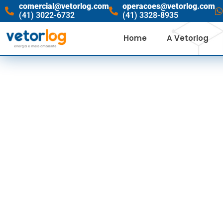
comercial@vetorlog.com
operacoes@vetorlog.com
(41) 3022-6732
(41) 3328-8935
Home
A Vetorlog
O PAPEL
HÍD