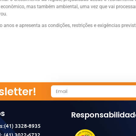
econômico, mas também ambiental, uma vez que vai processar
vou.
o anos e apresenta as condições, restrições e exigências previ
letter!
os
Responsabilidad
s:(41) 3328-8935
: (41) 3022-6732