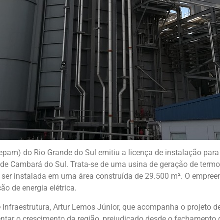
pam) do Rio Grande do Sul emitiu a licença de instalação para 
 de Cambará do Sul. Trata-se de uma usina de geração de termoe
ser instalada em uma área construída de 29.500 m². O empreendi
o de energia elétrica.
Infraestrutura, Artur Lemos Júnior, que acompanha o projeto de
entar o crescimento da região, prejudicado desde o fechamento d