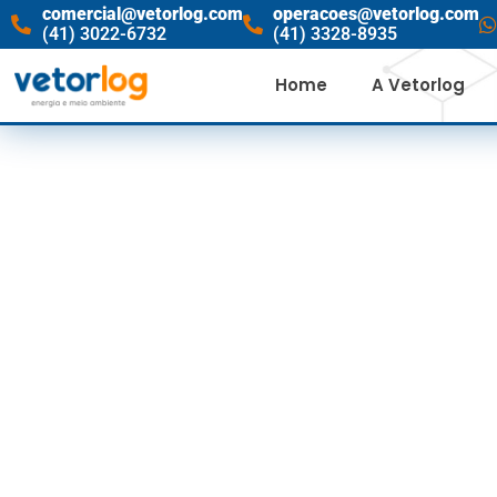
comercial@vetorlog.com
operacoes@vetorlog.com
(41) 3022-6732
(41) 3328-8935
Home
A Vetorlog
TERMOELÉTR