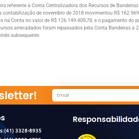
a referente à Conta Centralizadora dos Recursos de Bandeiras 
s na contabilização de novembro de 2018 movimentou R$ 162.96
as na Conta no valor de R$ 126.149.409,78, e o pagamento do pr
cursos arrecadados foram repassados pela Conta Bandeiras a 28 
o mês subsequente.
letter!
os
Responsabilidad
s:(41) 3328-8935