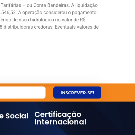
Tarifárias – ou Conta Bandeiras. A liquidação
9.546,52. A operação considerou o pagamento
êmio de risco hidrológico no valor de R$
distribuidoras credoras. Eventuais valores de
INSCREVER-SE!
Certificação
e Social
Internacional