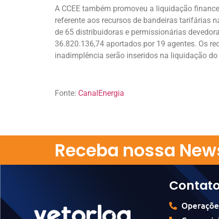
A CCEE também promoveu a liquidação financeir
referente aos recursos de bandeiras tarifária
de 65 distribuidoras e permissionárias devedor
36.820.136,74 aportados por 19 agentes. Os re
inadimplência serão inseridos na liquidação d
Fonte:
CanalEnergia
Receba nossa News
Contat
Operaçõe