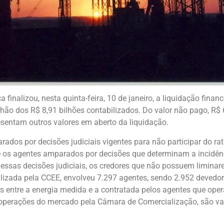
finalizou, nesta quinta-feira, 10 de janeiro, a liquidação finan
ão dos R$ 8,91 bilhões contabilizados. Do valor não pago, R$ 
esentam outros valores em aberto da liquidação.
ados por decisões judiciais vigentes para não participar do rat
 os agentes amparados por decisões que determinam a incidên
ssas decisões judiciais, os credores que não possuem liminare
izada pela CCEE, envolveu 7.297 agentes, sendo 2.952 devedore
s entre a energia medida e a contratada pelos agentes que oper
operações do mercado pela Câmara de Comercialização, são val