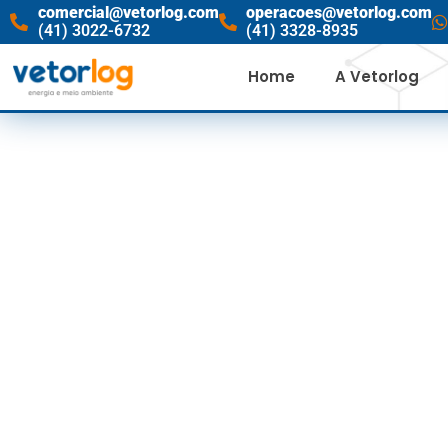
comercial@vetorlog.com
operacoes@vetorlog.com
(41) 3022-6732
(41) 3328-8935
Home
A Vetorlog
MCP: LIQU
NOVEMBR