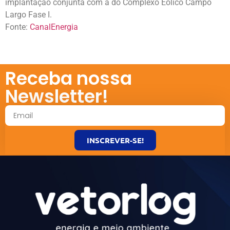
implantação conjunta com a do Complexo Eólico Campo
Largo Fase I.
Fonte:
CanalEnergia
Receba nossa
Newsletter!
INSCREVER-SE!