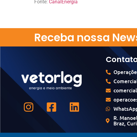
Fonte:
CanalEnergia
Receba nossa News
Contat
Operaçõe
Comercial
comercia
operacoe
WhatsApp
R. Manoel
Braz, Cur