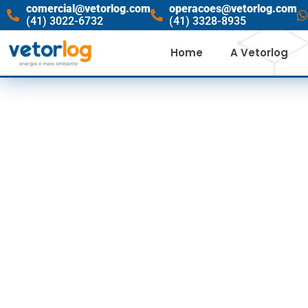
comercial@vetorlog.com
operacoes@vetorlog.com
(41) 3022-6732
(41) 3328-8935
Home
A Vetorlog
MINISTRO R
COMO F