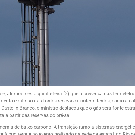
, afirmou nesta quinta-feira (3) que a presença das termelétrica
imento contínuo das fontes renováveis intermitentes, como a eól
 Castello Branco, o ministro destacou que o gás será fonte est
 a partir das reservas do pré-sal.
conomia de baixo carbono. A transição rumo a sistemas energéti
isse Albuquerque no evento realizado na sede da estatal, no Rio 