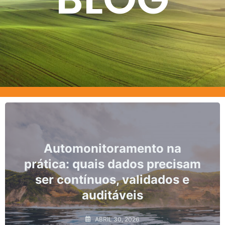
to na
Marcos, prazos e os ri
 precisam
não conformidade
dados e
monitoramento hidro
ABRIL 10, 2026