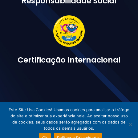
Responsabilidade Social
Certificação Internacional
Este Site Usa Cookies! Usamos cookies para analisar o tráfego
do site e otimizar sua experiência nele. Ao aceitar nosso uso
Vetorlog © Todos os direitos reservados - Desenvolvido por Incom
de cookies, seus dados serão agregados com os dados de
todos os demais usuários.
Ok
Política e Privacidade