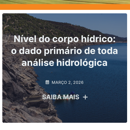
Principais indicadores
hidrológicos exigidos
por ANA e ANEEL: o
que sua usina precisa
monitorar para evitar
riscos regulatórios
FEVEREIRO 20, 2026
SAIBA MAIS