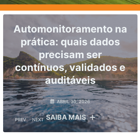
Marcos, prazos e os
riscos da não
conformidade no
monitoramento
hidrológico
ABRIL 10, 2026
SAIBA MAIS
PREV
NEXT