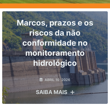
Nível do corpo hídrico:
o dado primário de toda
análise hidrológica
MARÇO 2, 2026
SAIBA MAIS