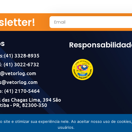
letter!
os
Responsabilidad
s:(41) 3328-8935
: (41) 3022-6732
l@vetorlog.com
s@vetorlog.com
: (41) 2170-5464
 das Chagas Lima, 394 São
itiba - PR, 82300-350
Vetorlog © Todos os direitos reservados - Desenvolvido por Incom
do site e otimizar sua experiência nele. Ao aceitar nosso uso de cook
usuários.