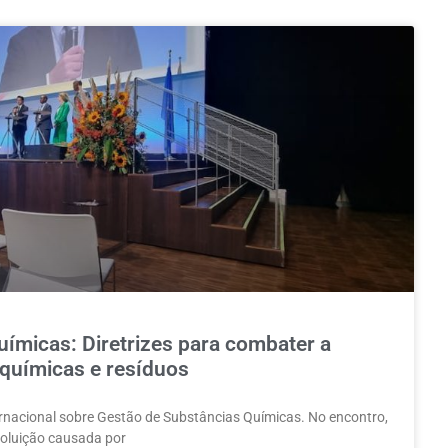
ímicas: Diretrizes para combater a
 químicas e resíduos
ernacional sobre Gestão de Substâncias Químicas. No encontro,
poluição causada por