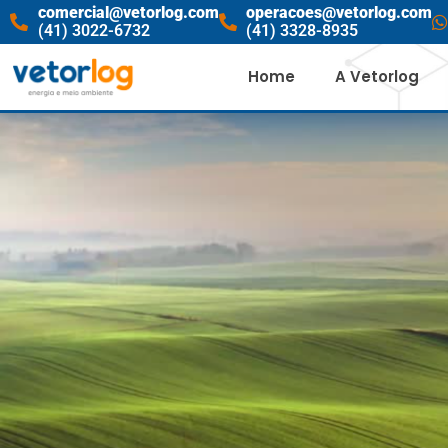
comercial@vetorlog.com
operacoes@vetorlog.com
(41) 3022-6732
(41) 3328-8935
Home
A Vetorlog