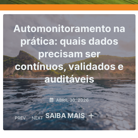
Marcos, prazos e os
riscos da não
conformidade no
monitoramento
hidrológico
ABRIL 10, 2026
SAIBA MAIS
PREV
NEXT