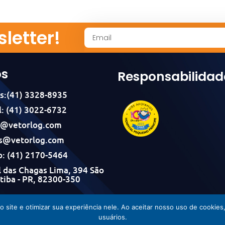
letter!
os
Responsabilidad
s:(41) 3328-8935
: (41) 3022-6732
l@vetorlog.com
s@vetorlog.com
: (41) 2170-5464
 das Chagas Lima, 394 São
itiba - PR, 82300-350
Vetorlog © Todos os direitos reservados - Desenvolvido por Incom
do site e otimizar sua experiência nele. Ao aceitar nosso uso de cook
usuários.