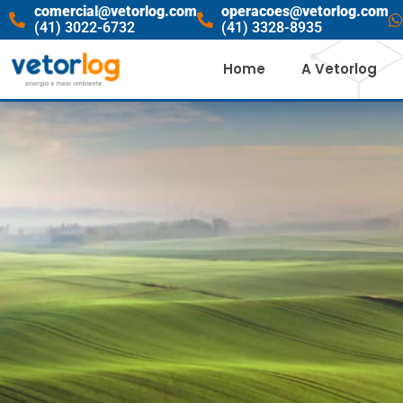
comercial@vetorlog.com
operacoes@vetorlog.com
(41) 3022-6732
(41) 3328-8935
Home
A Vetorlog