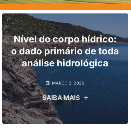
Principais indicadores
hidrológicos exigidos
por ANA e ANEEL: o
que sua usina precisa
monitorar para evitar
riscos regulatórios
FEVEREIRO 20, 2026
SAIBA MAIS