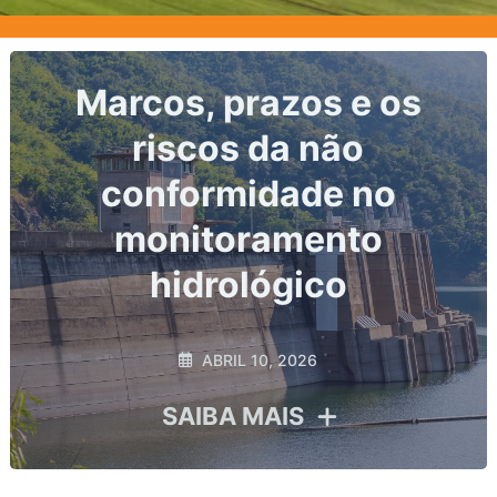
Nível do corpo hídrico:
o dado primário de toda
análise hidrológica
MARÇO 2, 2026
SAIBA MAIS