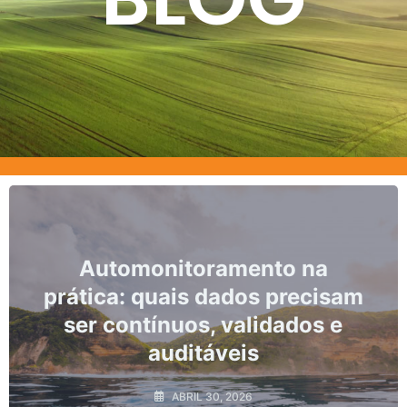
utomonitoramento na
Marcos
ca: quais dados precisam
nã
 contínuos, validados e
monit
auditáveis
ABRIL 30, 2026