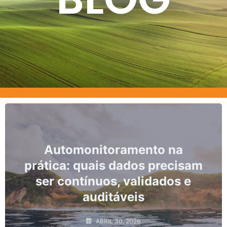
Automonitoramento na
Marco
tica: quais dados precisam
n
r contínuos, validados e
mon
auditáveis
ABRIL 30, 2026