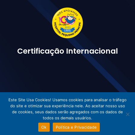
Certificação Internacional
Este Site Usa Cookies! Usamos cookies para analisar o tráfego
do site e otimizar sua experiência nele. Ao aceitar nosso uso
Vetorlog © Todos os direitos reservados - Desenvolvido por Incom
de cookies, seus dados serão agregados com os dados de
todos os demais usuários.
Ok
Política e Privacidade