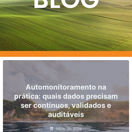
o na
Marcos, prazos e os ris
precisam
não conformidade 
ados e
monitoramento hidrol
ABRIL 10, 2026