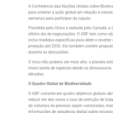
A Conferência das Nações Unidas sobre Biodiv
para orientar a ação global em relação à natu
semanas para participar da cúpula.
Presidida pela China e sediada pelo Canadá, a
último dia de negociações. O GBF tem como objet
inclui medidas específicas para deter e revert
proteção até 2030. Ele também contém propost
durante as discussões.
O risco não poderia ser mais alto: o planeta e
maior perda de espécies desde os dinossauros.
décadas.
O Quadro Global de Biodiversidade
O GBF consiste em quatro objetivos globais ab
reduzir em dez vezes a taxa de extinção de tod
da natureza às pessoas sejam valorizadas, mant
informações de sequência digital sobre recurs