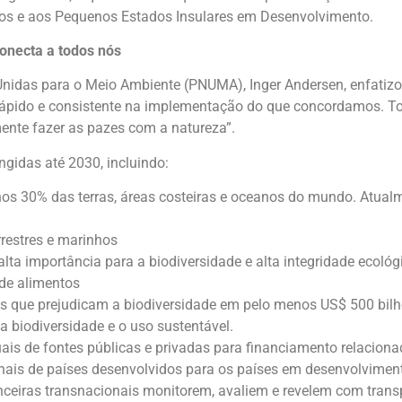
os e aos Pequenos Estados Insulares em Desenvolvimento.
conecta a todos nós
Unidas para o Meio Ambiente (PNUMA), Inger Andersen, enfatiz
rápido e consistente na implementação do que concordamos. To
nte fazer as pazes com a natureza”.
gidas até 2030, incluindo:
os 30% das terras, áreas costeiras e oceanos do mundo. Atualm
restres e marinhos
alta importância para a biodiversidade e alta integridade ecológ
 de alimentos
s que prejudicam a biodiversidade em pelo menos US$ 500 bil
a biodiversidade e o uso sustentável.
is de fontes públicas e privadas para financiamento relaciona
onais de países desenvolvidos para os países em desenvolvimen
anceiras transnacionais monitorem, avaliem e revelem com trans