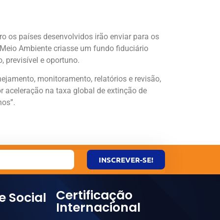
os países desenvolvidos irão enviar para os
 Meio Ambiente criasse um fundo fiduciário
 previsível e oportuno.
jamento, monitoramento, relatórios e revisão,
r aceleração na taxa global de extinção de
nos”.
INSCREVER-SE!
Certificação
e Social
Internacional