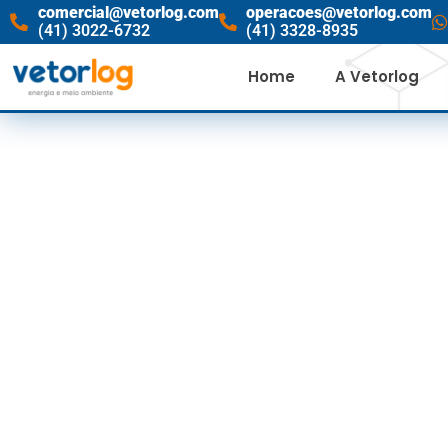
comercial@vetorlog.com
operacoes@vetorlog.com
(41) 3022-6732
(41) 3328-8935
Home
A Vetorlog
COP15 ENCE
SO