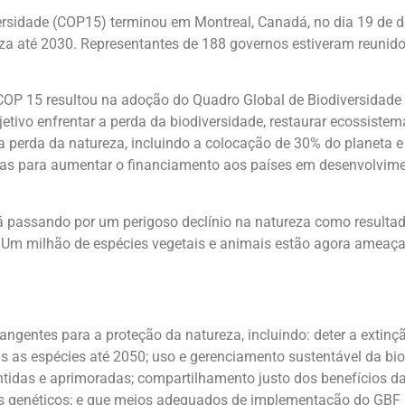
ersidade (COP15) terminou em Montreal, Canadá, no dia 19 de 
reza até 2030. Representantes de 188 governos estiveram reunid
 COP 15 resultou na adoção do Quadro Global de Biodiversidade
ivo enfrentar a perda da biodiversidade, restaurar ecossistema
er a perda da natureza, incluindo a colocação de 30% do planet
as para aumentar o financiamento aos países em desenvolvimen
stá passando por um perigoso declínio na natureza como result
 Um milhão de espécies vegetais e animais estão agora ameaça
rangentes para a proteção da natureza, incluindo: deter a ext
as as espécies até 2050; uso e gerenciamento sustentável da bio
idas e aprimoradas; compartilhamento justo dos benefícios da 
os genéticos; e que meios adequados de implementação do GBF s