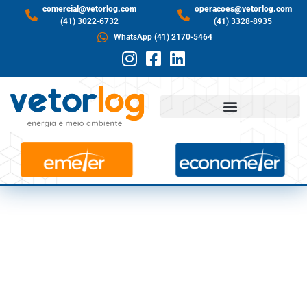
comercial@vetorlog.com
operacoes@vetorlog.com
(41) 3022-6732
(41) 3328-8935
WhatsApp (41) 2170-5464
VOCÊ SABE O QUE É
UMA ETE?