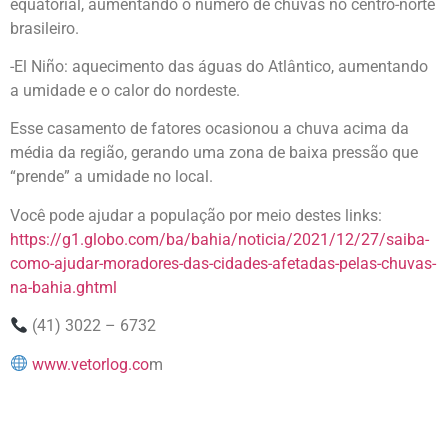
equatorial, aumentando o número de chuvas no centro-norte
brasileiro.
-El Niño: aquecimento das águas do Atlântico, aumentando
a umidade e o calor do nordeste.
Esse casamento de fatores ocasionou a chuva acima da
média da região, gerando uma zona de baixa pressão que
“prende” a umidade no local.
Você pode ajudar a população por meio destes links:
https://g1.globo.com/ba/bahia/noticia/2021/12/27/saiba-
como-ajudar-moradores-das-cidades-afetadas-pelas-chuvas-
na-bahia.ghtml
(41) 3022 – 6732⠀
www.vetorlog.co
m