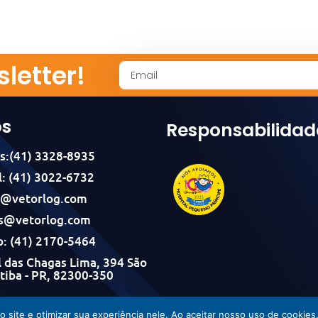
letter!
os
Responsabilidad
s:(41) 3328-8935
: (41) 3022-6732
l@vetorlog.com
s@vetorlog.com
: (41) 2170-5464
 das Chagas Lima, 394 São
itiba - PR, 82300-350
Vetorlog © Todos os direitos reservados - Desenvolvido por Incom
do site e otimizar sua experiência nele. Ao aceitar nosso uso de cook