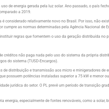
uso de energia gerada pela luz solar. Ano passado, o país fech
 comparado a 2019.
 é considerado relativamente novo no Brasil. Por isso, não exi
etor cumpre as normas determinadas pela Agência Nacional de Ene
 instituir regras que fomentem o uso da geração distribuída no 
créditos não paga nada pelo uso do sistema da própria distrib
rgos do sistema (TUSD-Encargos).
 de distribuição e transmissão aos micro e minigeradores de en
 que possuem potências instaladas superior a 75 kW e menor ou
idade jurídica do setor. O PL prevê um período de transição gra
a energia, especialmente de fontes renováveis, como a solar, b