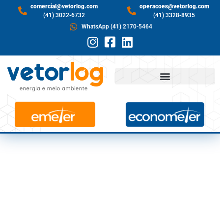
comercial@vetorlog.com
operacoes@vetorlog.com
(41) 3022-6732
(41) 3328-8935
WhatsApp (41) 2170-5464
CONHEÇA OS PAÍSES
QUE SE
DESTACARAM POR